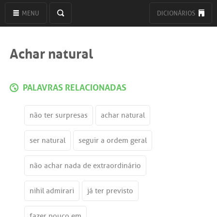
MENU
DICIONÁRIOS
Achar natural
PALAVRAS RELACIONADAS
não ter surpresas
achar natural
ser natural
seguir a ordem geral
não achar nada de extraordinário
nihil admirari
já ter previsto
fazer pouco em