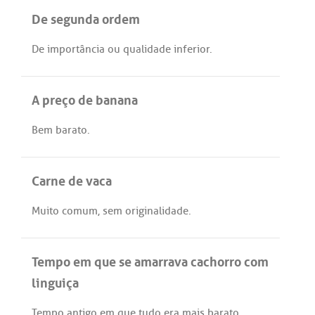
De segunda ordem
De
importância
ou
qualidade
inferior
.
A preço de banana
Bem
barato
.
Carne de vaca
Muito
comum
,
sem
originalidade
.
Tempo em que se amarrava cachorro com
linguiça
Tempo
antigo
em
que
tudo
era
mais
barato
.