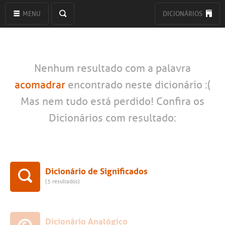
MENU
DICIONÁRIOS
Nenhum resultado com a palavra
acomadrar
encontrado neste dicionário :(
Mas nem tudo está perdido! Confira os
Dicionários com resultado:
Dicionário de Significados
(3 resultados)
Dicionário Analógico