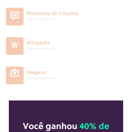
Dicionário de Citações
(nenhum resultado)
Wikipedia
(nenhum resultado)
Imagens
(nenhum resultado)