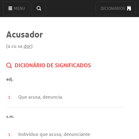
MENU
DICIONÁRIOS
Acusador
(a.cu.sa.
dor
)
DICIONÁRIO DE SIGNIFICADOS
adj.
1.
Que
acusa
,
denuncia
.
s.m.
1.
Indivíduo
que
acusa
;
denunciante
.