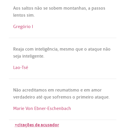
Aos
saltos
não
se
sobem
montanhas
,
a
passos
lentos
sim
.
Gregório I
Reaja
com
inteligência
,
mesmo
que
o
ataque
não
seja
inteligente
.
Lao-Tsé
Não
acreditamos
em
reumatismo
e
em
amor
verdadeiro
até
que
sofremos
o
primeiro
ataque
.
Marie Von Ebner-Eschenbach
+citações de acusador