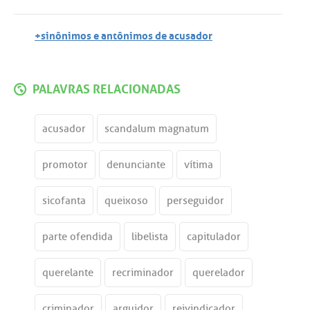
+sinônimos e antônimos de acusador
PALAVRAS RELACIONADAS
acusador
scandalum magnatum
promotor
denunciante
vítima
sicofanta
queixoso
perseguidor
parte ofendida
libelista
capitulador
querelante
recriminador
querelador
criminador
arguidor
reivindicador