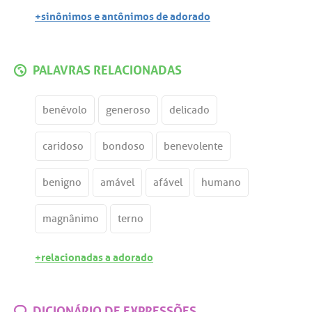
+sinônimos e antônimos de adorado
PALAVRAS RELACIONADAS
benévolo
generoso
delicado
caridoso
bondoso
benevolente
benigno
amável
afável
humano
magnânimo
terno
+relacionadas a adorado
DICIONÁRIO DE EXPRESSÕES