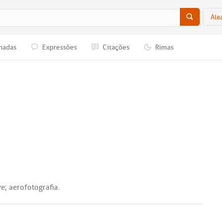
Ale
nadas
Expressões
Citações
Rimas
ve
;
aerofotografia
.