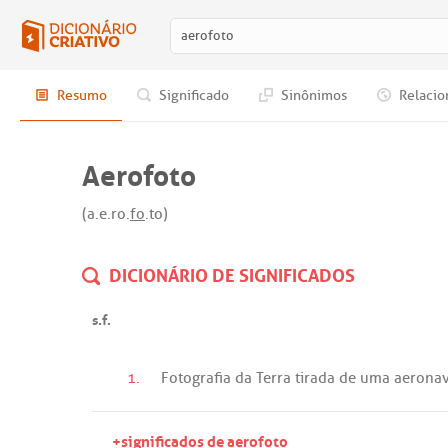
Resumo
Significado
Sinônimos
Relacio
Aerofoto
(a.e.ro.
fo
.to)
DICIONÁRIO DE SIGNIFICADOS
s.f.
1.
Fotografia
da
Terra
tirada
de
uma
aerona
+significados de aerofoto