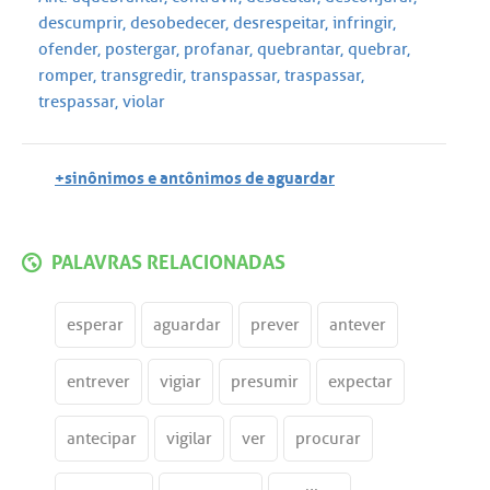
descumprir
,
desobedecer
,
desrespeitar
,
infringir
,
ofender
,
postergar
,
profanar
,
quebrantar
,
quebrar
,
romper
,
transgredir
,
transpassar
,
traspassar
,
trespassar
,
violar
+sinônimos e antônimos de aguardar
PALAVRAS RELACIONADAS
esperar
aguardar
prever
antever
entrever
vigiar
presumir
expectar
antecipar
vigilar
ver
procurar