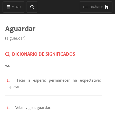
MENU
DICIONÁRIOS
Aguardar
(a.guar.
dar
)
DICIONÁRIO DE SIGNIFICADOS
v.t.
1.
Ficar
à
espera
;
permanecer
na
expectativa
;
esperar
.
1.
Velar
,
vigiar
,
guardar
.