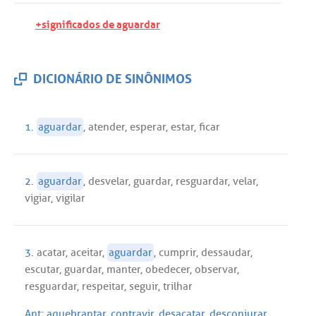
+significados de aguardar
DICIONÁRIO DE SINÔNIMOS
1.
aguardar
,
atender
,
esperar
,
estar
,
ficar
2.
aguardar
,
desvelar
,
guardar
,
resguardar
,
velar
,
vigiar
,
vigilar
3.
acatar
,
aceitar
,
aguardar
,
cumprir
,
dessaudar
,
escutar
,
guardar
,
manter
,
obedecer
,
observar
,
resguardar
,
respeitar
,
seguir
,
trilhar
Ant:
aquebrantar
,
contravir
,
desacatar
,
desconjurar
,