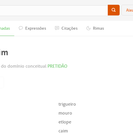
Ale
nadas
Expressões
Citações
Rimas
im
 do domínio conceitual
PRETIDÃO
trigueiro
mouro
etíope
caim