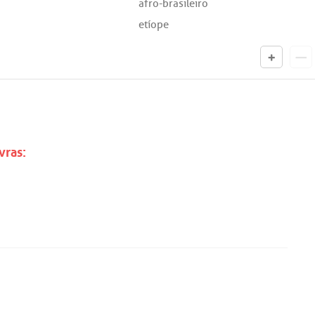
afro-brasileiro
etíope
vras: