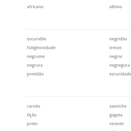
africano
albino
escuridão
negridão
fuliginosidade
trevas
negrume
negror
negrura
negregura
pretidão
escuridad
carvão
azeviche
tição
gagata
preto
vicente