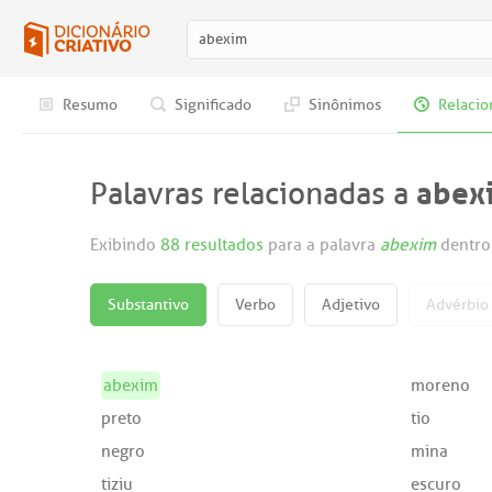
Resumo
Significado
Sinônimos
Relacio
abex
Palavras relacionadas a
Exibindo
88 resultados
para a palavra
abexim
dentro
Substantivo
Verbo
Adjetivo
Advérbio
abexim
moreno
preto
tio
negro
mina
tiziu
escuro