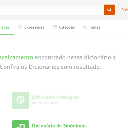
Ale
nadas
Expressões
Citações
Rimas
acalcamento
encontrado neste dicionário :(
Confira os Dicionários com resultado:
Dicionário Analógico
(nenhum resultado)
Dicionário de Sinônimos