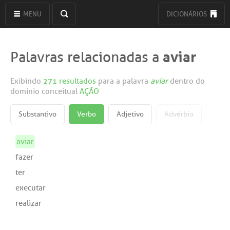
MENU
DICIONÁRIOS
aviar
Palavras relacionadas a
Exibindo
271 resultados
para a palavra
aviar
dentro do
domínio conceitual
AÇÃO
Substantivo
Verbo
Adjetivo
Advérbio
aviar
fazer
ter
executar
realizar