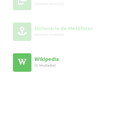
(nenhum resultado)
Dicionário de Metáforas
(nenhum resultado)
Wikipedia
(3 resultados)