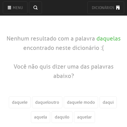
MENU
DICIONÁRIOS
Nenhum resultado com a palavra
daquelas
encontrado neste dicionário :(
Você não quis dizer uma das palavras
abaixo?
daquele
daqueloutro
daquele modo
daqui
aquela
daquilo
aquelar