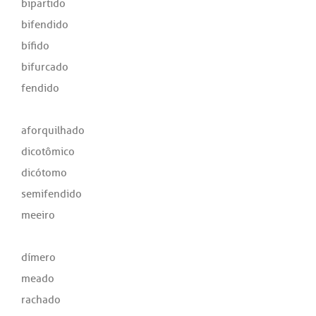
bipartido
bifendido
bífido
bifurcado
fendido
aforquilhado
dicotômico
dicótomo
semifendido
meeiro
dímero
meado
rachado