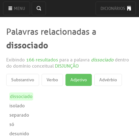
MENU
DICIONÁRIOS
Palavras relacionadas a
dissociado
Exibindo
166 resultados
para a palavra
dissociado
dentro
do domínio conceitual
DISJUNÇÃO
Substantivo
Verbo
Adjetivo
Advérbio
dissociado
isolado
separado
só
desunido