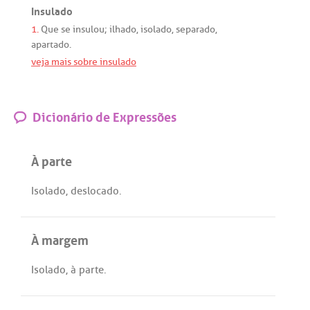
Insulado
1.
Que
se
insulou
;
ilhado
,
isolado
,
separado
,
apartado
.
veja mais sobre insulado
Dicionário de Expressões
À parte
Isolado
,
deslocado
.
À margem
Isolado
, à
parte
.