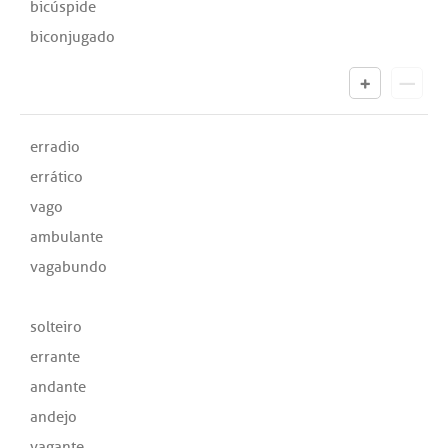
bicúspide
biconjugado
erradio
errático
vago
ambulante
vagabundo
solteiro
errante
andante
andejo
vagante