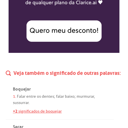
Veja também o significado de outras palavras:
Boquejar
1.
Falar
entre
os
dentes
;
falar
baixo
;
murmurar
,
sussurrar
.
+2
significados de boquejar
Secar