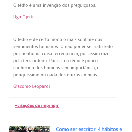
O
tédio
é
uma
invenção
dos
preguiçosos
.
Ugo Ojetti
O
tédio
é
de
certo
modo
o
mais
sublime
dos
sentimentos
humanos
. O
não
poder
ser
satisfeito
por
nenhuma
coisa
terrena
nem
,
por
assim
dizer
,
pela
terra
inteira
.
Por
isso
o
tédio
é
pouco
conhecido
dos
homens
sem
importância
, e
pouquíssimo
ou
nada
dos
outros
animais
.
Giacomo Leopardi
+citações de impingir
Como ser escritor: 4 hábitos e