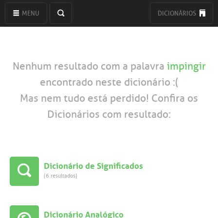
MENU
DICIONÁRIOS
Nenhum resultado com a palavra
impingir
encontrado neste dicionário :(
Mas nem tudo está perdido! Confira os
Dicionários com resultado:
Dicionário de Significados
(6 resultados)
Dicionário Analógico