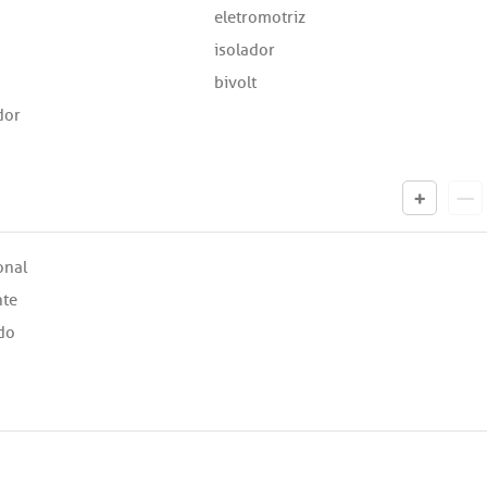
eletromotriz
isolador
bivolt
dor
onal
nte
do