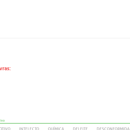
vras:
aixo
OTIVO
INTELECTO
QUÍMICA
DELEITE
DESCONFORMIDA