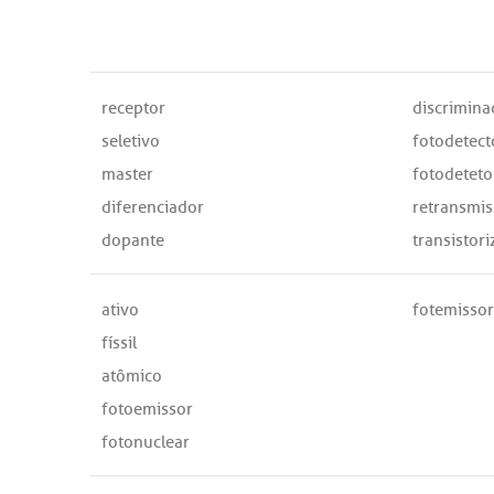
receptor
discrimina
seletivo
fotodetect
master
fotodeteto
diferenciador
retransmis
dopante
transistor
ativo
fotemissor
físsil
atômico
fotoemissor
fotonuclear