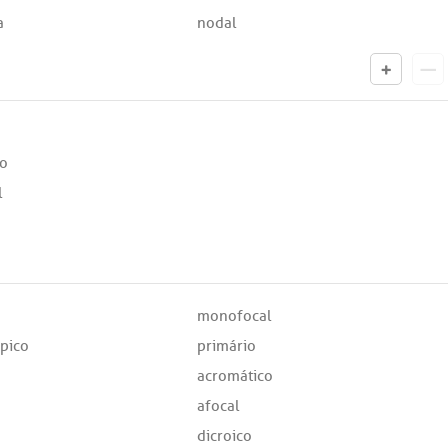
a
nodal
o
l
monofocal
pico
primário
acromático
afocal
dicroico