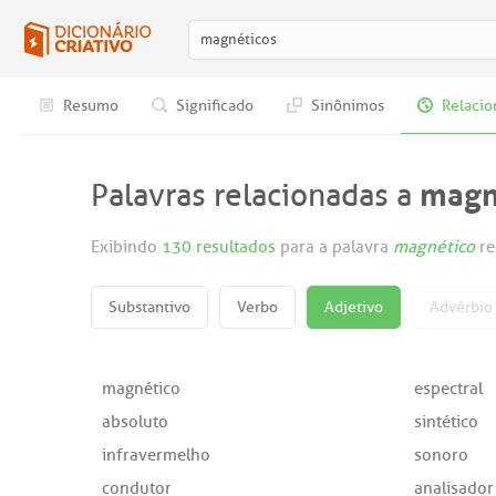
Resumo
Significado
Sinônimos
Relacio
magn
Palavras relacionadas a
Exibindo
130 resultados
para a palavra
magnético
re
Substantivo
Verbo
Adjetivo
Advérbio
magnético
espectral
absoluto
sintético
infravermelho
sonoro
condutor
analisador