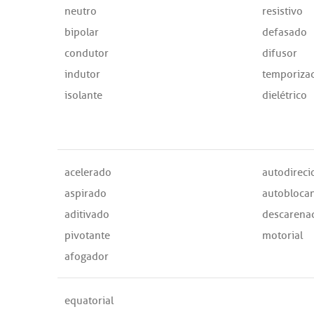
neutro
resistivo
bipolar
defasado
condutor
difusor
indutor
temporiza
isolante
dielétrico
acelerado
autodireci
aspirado
autobloca
aditivado
descarena
pivotante
motorial
afogador
equatorial