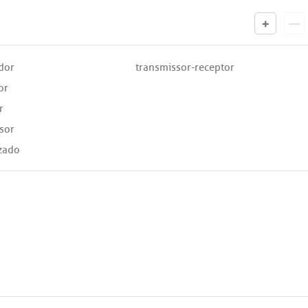
dor
transmissor-receptor
or
r
sor
izado