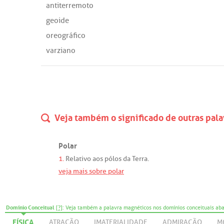
antiterremoto
geoide
oreográfico
varziano
Veja também o significado de outras pala
Polar
1.
Relativo
aos
pólos
da
Terra
.
veja mais sobre polar
Domínio Conceitual
[?]
: Veja também a palavra magnéticos nos domínios conceituais ab
FÍSICA
ATRAÇÃO
IMATERIALIDADE
ADMIRAÇÃO
M