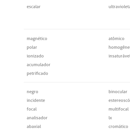
escalar
ultraviolet
magnético
atômico
polar
homogêne
ionizado
insaturáve
acumulador
petrificado
negro
binocular
incidente
estereoscó
focal
multifocal
analisador
lx
abaxial
cromático