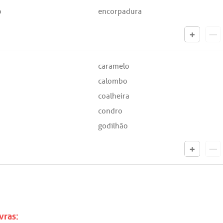
o
encorpadura
caramelo
calombo
coalheira
condro
godilhão
vras: