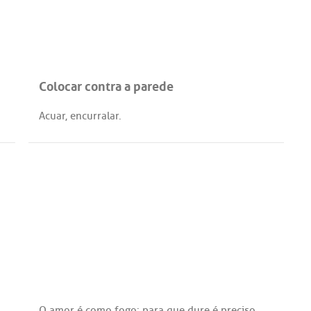
Colocar contra a parede
Acuar
,
encurralar
.
O
amor
é
como
fogo
:
para
que
dure
é
preciso