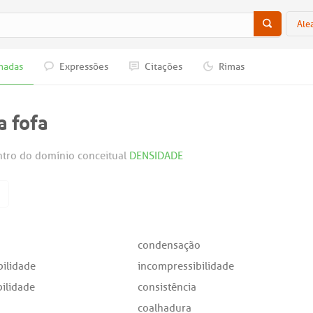
Ale
nadas
Expressões
Citações
Rimas
 fofa
tro do domínio conceitual
DENSIDADE
condensação
ilidade
incompressibilidade
ilidade
consistência
coalhadura