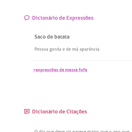
Dicionário de Expressões
Saco de batata
Pessoa
gorda
e
de
má
aparência
.
+expressões de massa fofa
Dicionário de Citações
O
dia
que
deve
vir
parece
maior
que
o
ano
que