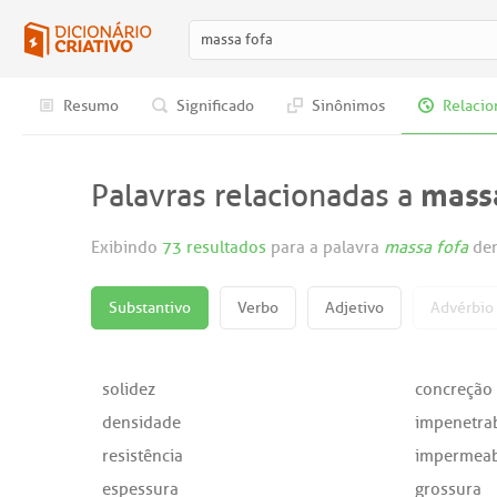
Resumo
Significado
Sinônimos
Relacio
massa
Palavras relacionadas a
Exibindo
73 resultados
para a palavra
massa fofa
den
Substantivo
Verbo
Adjetivo
Advérbio
solidez
concreção
densidade
impenetrab
resistência
impermeab
espessura
grossura