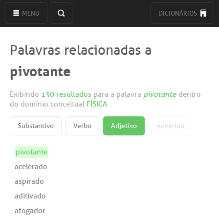
MENU
DICIONÁRIOS
Palavras relacionadas a
pivotante
Exibindo
130 resultados
para a palavra
pivotante
dentro
do domínio conceitual
FÍSICA
Substantivo
Verbo
Adjetivo
Advérbio
pivotante
acelerado
aspirado
aditivado
afogador