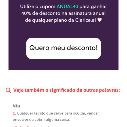
Veja também o significado de outras palavras:
Véu
1.
Qualquer
tecido
que
serve
para
ocultar
,
vendar
,
envolver
ou
cobrir
alguma
coisa.