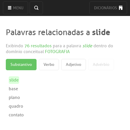
MENU
DICIONÁRIOS
slide
Palavras relacionadas a
Exibindo
76 resultados
para a palavra
slide
dentro do
domínio conceitual
FOTOGRAFIA
Substantivo
Verbo
Adjetivo
Advérbio
slide
base
plano
quadro
contato