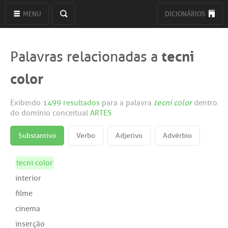
MENU
DICIONÁRIOS
tecni
Palavras relacionadas a
color
Exibindo
1499 resultados
para a palavra
tecni color
dentro
do domínio conceitual
ARTES
Substantivo
Verbo
Adjetivo
Advérbio
tecni color
interior
filme
cinema
inserção