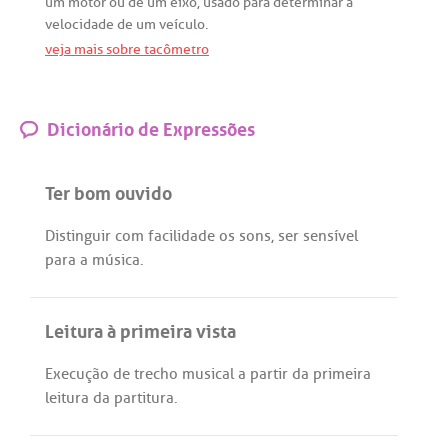
um
motor
ou
de
um
eixo
,
usado
para
determinar
a
velocidade
de
um
veículo
.
veja mais sobre tacômetro
Dicionário de Expressões
Ter bom ouvido
Distinguir
com
facilidade
os
sons
,
ser
sensível
para
a
música
.
Leitura à primeira vista
Execução
de
trecho
musical
a
partir
da
primeira
leitura
da
partitura
.