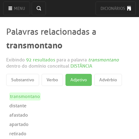
MENU
DICIONÁRIOS
Palavras relacionadas a
transmontano
Exibindo
92 resultados
para a palavra
transmontano
dentro do domínio conceitual
DISTÂNCIA
Substantivo
Verbo
Adjetivo
Advérbio
transmontano
distante
afastado
apartado
retirado