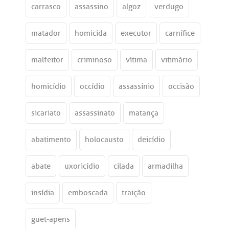
carrasco
assassino
algoz
verdugo
matador
homicida
executor
carnífice
malfeitor
criminoso
vítima
vitimário
homicídio
occídio
assassínio
occisão
sicariato
assassinato
matança
abatimento
holocausto
deicídio
abate
uxoricídio
cilada
armadilha
insídia
emboscada
traição
guet-apens