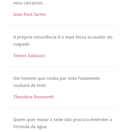
seus
carrascos
.
Jean-Paul Sartre
A
própria
consciência
é
o
mais
feroz
acusador
do
culpado
.
Textos Judaicos
Um
homem
que
rouba
por
mim
fatalmente
roubará
de
mim
.
Theodore Roosevelt
Quem
quer
matar
a
sede
não
procura
entender
a
fórmula
da
água
.