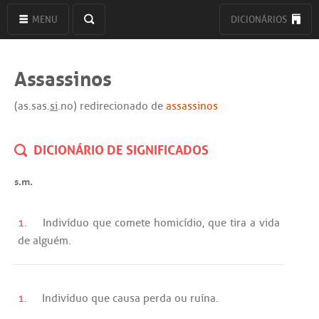
MENU
DICIONÁRIOS
Assassinos
(as.sas.
si
.no) redirecionado de
assassinos
DICIONÁRIO DE SIGNIFICADOS
s.m.
1.
Indivíduo
que
comete
homicídio
,
que
tira
a
vida
de
alguém
.
1.
Indivíduo
que
causa
perda
ou
ruína
.