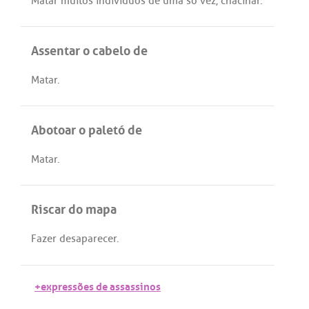
Matar
muitos
indivíduos
de
uma
só
vez
,
chacinar
.
Assentar o cabelo de
Matar
.
Abotoar o paletó de
Matar
.
Riscar do mapa
Fazer
desaparecer
.
+expressões de assassinos