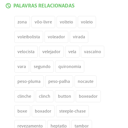
PALAVRAS RELACIONADAS
zona
vôo-livre
volteio
voleio
voleibolista
voleador
virada
velocista
velejador
vela
vascaíno
vara
segundo
quironomia
peso-pluma
peso-palha
nocaute
clinche
clinch
button
boxeador
boxe
boxador
steeple-chase
revezamento
heptatlo
tambor