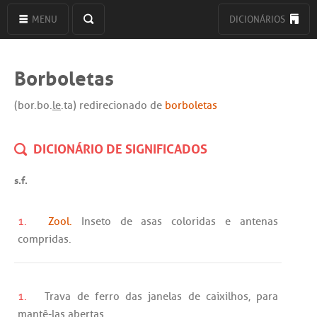
MENU
DICIONÁRIOS
Borboletas
(bor.bo.
le
.ta) redirecionado de
borboletas
DICIONÁRIO DE SIGNIFICADOS
s.f.
1.
Zool.
Inseto
de
asas
coloridas
e
antenas
compridas
.
1.
Trava
de
ferro
das
janelas
de
caixilhos
,
para
mantê
-
las
abertas
.