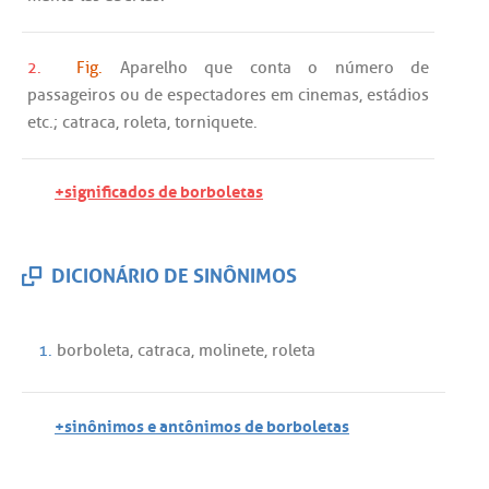
2.
Fig.
Aparelho
que
conta
o
número
de
passageiros
ou
de
espectadores
em
cinemas
,
estádios
etc
.;
catraca
,
roleta
,
torniquete
.
+significados de borboletas
DICIONÁRIO DE SINÔNIMOS
1.
borboleta
,
catraca
,
molinete
,
roleta
+sinônimos e antônimos de borboletas