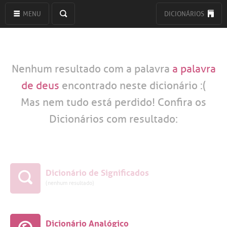
MENU
DICIONÁRIOS
Nenhum resultado com a palavra
a palavra
de deus
encontrado neste dicionário :(
Mas nem tudo está perdido! Confira os
Dicionários com resultado:
Dicionário de Significados
(nenhum resultado)
Dicionário Analógico