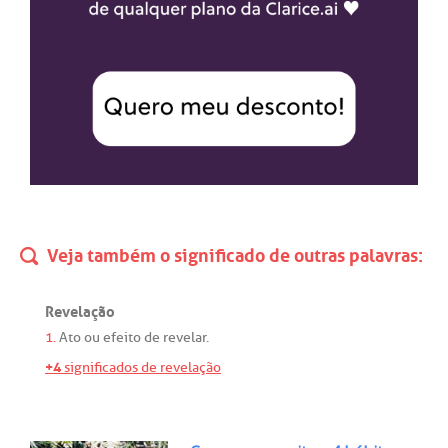
Veja também o significado de outras palavras:
Revelação
1.
Ato
ou
efeito
de
revelar
.
+4
significados de revelação