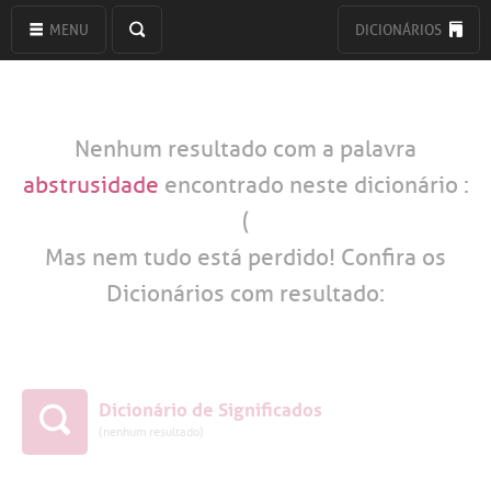
MENU
DICIONÁRIOS
Nenhum resultado com a palavra
abstrusidade
encontrado neste dicionário :
(
Mas nem tudo está perdido! Confira os
Dicionários com resultado:
Dicionário de Significados
(nenhum resultado)