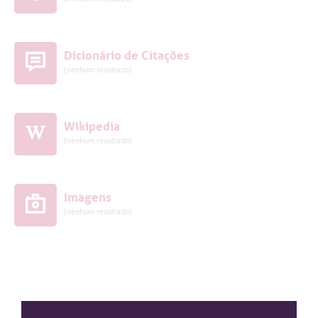
Dicionário de Citações
(nenhum resultado)
Wikipedia
(nenhum resultado)
Imagens
(nenhum resultado)