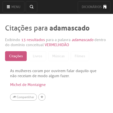
MENU
DICIONÁRIOS
adamascado
Citações para
Exibindo
13 resultados
para a palavra
adamascado
dentro
do domínio conceitual
VERMELHIDÃO
Citações
Livros
Músicas
Filmes
As mulheres coram por ouvirem falar daquilo que
não receiam de modo algum fazer.
Michel de Montaigne
Compartilhar