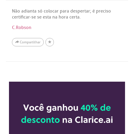
Não adianta só colocar para despertar; é preciso
certificar-se se esta na hora certa.
C.Robson
Compartilhar