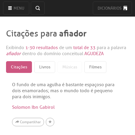
MENU
DICIONÁRIOS
afiador
Citações para
Exibindo
1-30 resultados
de um
total de 33
para a palavra
afiador
dentro do domínio conceitual
AGUDEZA
Citações
Livros
Músicas
Filmes
O fundo de uma agulha é bastante espaçoso para
dois enamorados; mas o mundo todo é pequeno
para dois inimigos.
Solomon Ibn Gabirol
Compartilhar