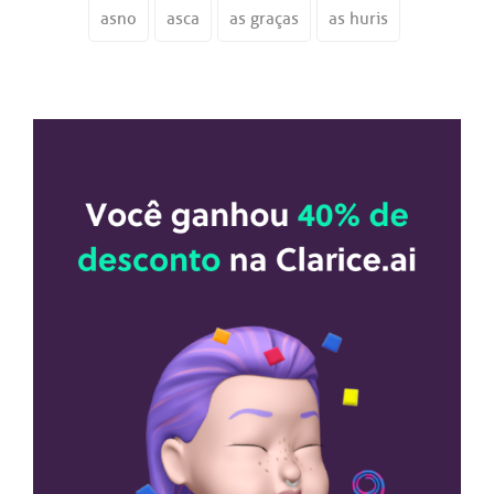
asno
asca
as graças
as huris