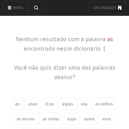
MENU
DICIONÁRIOS
Nenhum resultado com a palavra
as
encontrado neste dicionário :(
Você não quis dizer uma das palavras
abaixo?
as-
asas
di as
aspas
asa
as unhas
as musas
as rodas
aspa
asma
asso