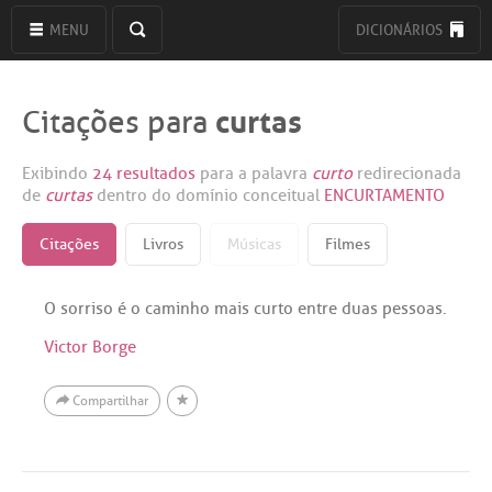
MENU
DICIONÁRIOS
curtas
Citações para
Exibindo
24 resultados
para a palavra
curto
redirecionada
de
curtas
dentro do domínio conceitual
ENCURTAMENTO
Citações
Livros
Músicas
Filmes
O sorriso é o caminho mais curto entre duas pessoas.
Victor Borge
Compartilhar