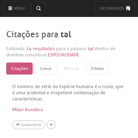
MENU
DICIONÁRIOS
tal
Citações para
Exibindo
24 resultados
para a palavra
tal
dentro do
domínio conceitual
ESPECIALIDADE
Citações
Livros
Músicas
Filmes
O número de série da espécie humana é o rosto, que
é uma acidental e irrepetível combinação de
características.
Milan Kundera
Compartilhar