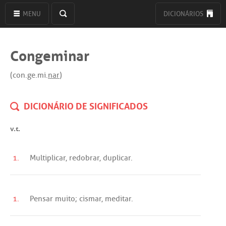
MENU
DICIONÁRIOS
Congeminar
(con.ge.mi.
nar
)
DICIONÁRIO DE SIGNIFICADOS
v.t.
1.
Multiplicar
,
redobrar
,
duplicar
.
1.
Pensar
muito
;
cismar
,
meditar
.