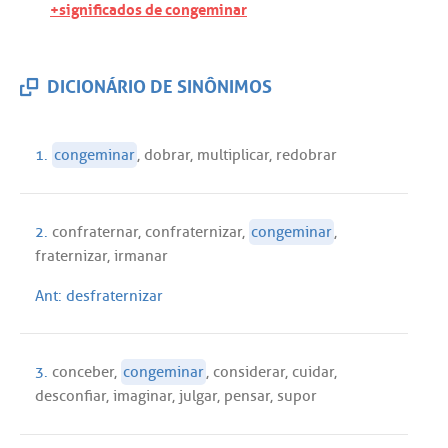
+significados de congeminar
DICIONÁRIO DE SINÔNIMOS
1.
congeminar
,
dobrar
,
multiplicar
,
redobrar
2.
confraternar
,
confraternizar
,
congeminar
,
fraternizar
,
irmanar
Ant:
desfraternizar
3.
conceber
,
congeminar
,
considerar
,
cuidar
,
desconfiar
,
imaginar
,
julgar
,
pensar
,
supor