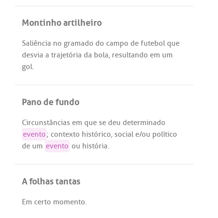
Montinho artilheiro
Saliência
no
gramado
do
campo
de
futebol
que
desvia
a
trajetória
da
bola
,
resultando
em
um
gol
.
Pano de fundo
Circunstâncias
em
que
se
deu
determinado
evento
;
contexto
histórico
,
social
e/
ou
político
de
um
evento
ou
história
.
A folhas tantas
Em
certo
momento
.