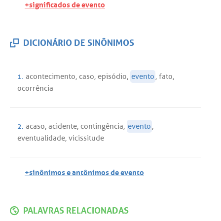
+significados de evento
DICIONÁRIO DE SINÔNIMOS
1.
acontecimento
,
caso
,
episódio
,
evento
,
fato
,
ocorrência
2.
acaso
,
acidente
,
contingência
,
evento
,
eventualidade
,
vicissitude
+sinônimos e antônimos de evento
PALAVRAS RELACIONADAS