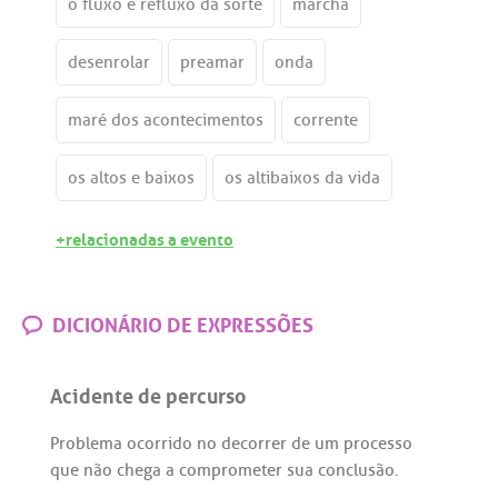
o fluxo e refluxo da sorte
marcha
desenrolar
preamar
onda
maré dos acontecimentos
corrente
os altos e baixos
os altibaixos da vida
+relacionadas a evento
DICIONÁRIO DE EXPRESSÕES
Acidente de percurso
Problema
ocorrido
no
decorrer
de
um
processo
que
não
chega
a
comprometer
sua
conclusão
.