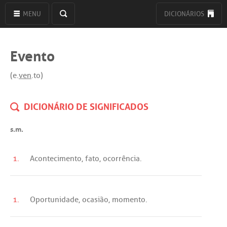
MENU
DICIONÁRIOS
Evento
(e.
ven
.to)
DICIONÁRIO DE SIGNIFICADOS
s.m.
1.
Acontecimento
,
fato
,
ocorrência
.
1.
Oportunidade
,
ocasião
,
momento
.