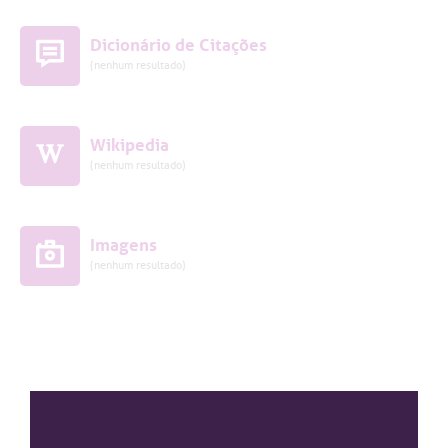
Dicionário de Citações
(nenhum resultado)
Wikipedia
(nenhum resultado)
Imagens
(nenhum resultado)