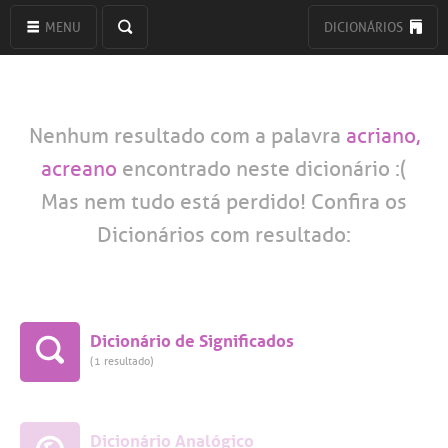
MENU
DICIONÁRIOS
Nenhum resultado com a palavra
acriano,
acreano
encontrado neste dicionário :(
Mas nem tudo está perdido! Confira os
Dicionários com resultado:
Dicionário de Significados
(1 resultado)
Dicionário Analógico