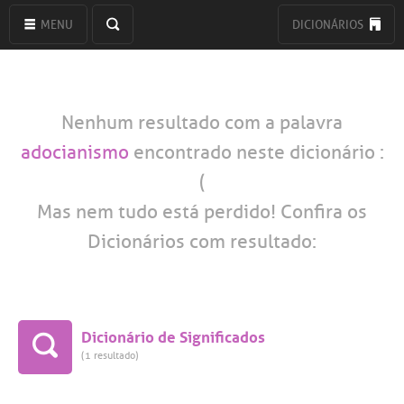
MENU
DICIONÁRIOS
Nenhum resultado com a palavra
adocianismo
encontrado neste dicionário :
(
Mas nem tudo está perdido! Confira os
Dicionários com resultado:
Dicionário de Significados
(1 resultado)