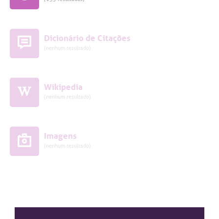
Dicionário de Citações
(nenhum resultado)
Wikipedia
(nenhum resultado)
Imagens
(nenhum resultado)