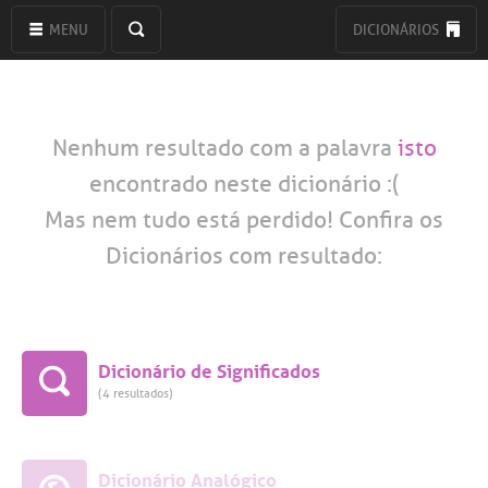
MENU
DICIONÁRIOS
Nenhum resultado com a palavra
isto
encontrado neste dicionário :(
Mas nem tudo está perdido! Confira os
Dicionários com resultado:
Dicionário de Significados
(4 resultados)
Dicionário Analógico