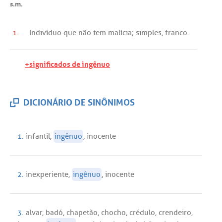
s.m.
1.
Indivíduo
que
não
tem
malícia
;
simples
,
franco
.
+significados de ingênuo
DICIONÁRIO DE SINÔNIMOS
1.
infantil
,
ingênuo
,
inocente
2.
inexperiente
,
ingênuo
,
inocente
3.
alvar
,
badó
,
chapetão
,
chocho
,
crédulo
,
crendeiro
,