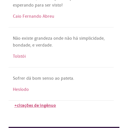
esperando
para
ser
visto
!
Caio Fernando Abreu
Não
existe
grandeza
onde
não
há
simplicidade
,
bondade
, e
verdade
.
Tolstói
Sofrer
dá
bom
senso
ao
pateta
.
Hesíodo
+citações de ingênuo