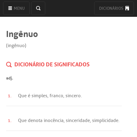
MENU
DICIONÁRIOS
Ingênuo
(ingênuo)
DICIONÁRIO DE SIGNIFICADOS
adj.
1.
Que
é
simples
,
franco
,
sincero
.
1.
Que
denota
inocência
,
sinceridade
,
simplicidade
.