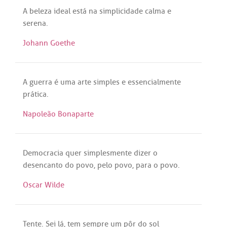
A
beleza
ideal
está
na
simplicidade
calma
e
serena
.
Johann Goethe
A
guerra
é
uma
arte
simples
e
essencialmente
prática
.
Napoleão Bonaparte
Democracia
quer
simplesmente
dizer
o
desencanto
do
povo
,
pelo
povo
,
para
o
povo
.
Oscar Wilde
Tente
.
Sei
lá
,
tem
sempre
um
pôr
do
sol