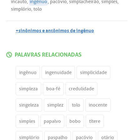
incauto
,
ingênuo
,
pacóvio
,
simplacheirão
,
simples
,
simplório
,
tolo
+sinônimos e antônimos de ingênuo
PALAVRAS RELACIONADAS
ingênuo
ingenuidade
simplicidade
simpleza
boa-fé
credulidade
singeleza
simplez
tolo
inocente
simples
papalvo
bobo
títere
simplório
paspalho
pacóvio
otário