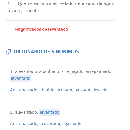
2.
Que
se
encontra
em
estado
de
insubordinação
;
revolto
,
rebelde
.
+significados de levantado
DICIONÁRIO DE SINÔNIMOS
1.
alevantado
,
apanhado
,
arregaçado
,
arrepanhado
,
levantado
Ant:
abaixado
,
abatido
,
arreado
,
baixado
,
descido
2.
alevantado
,
levantado
Ant:
abaixado
,
acocorado
,
agachado