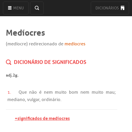
MENU
DICIONÁRIOS
Medíocres
(medíocre) redirecionado de
medíocres
DICIONÁRIO DE SIGNIFICADOS
adj.2g.
1.
Que
não
é
nem
muito
bom
nem
muito
mau
;
mediano
,
vulgar
,
ordinário
.
+significados de medíocres