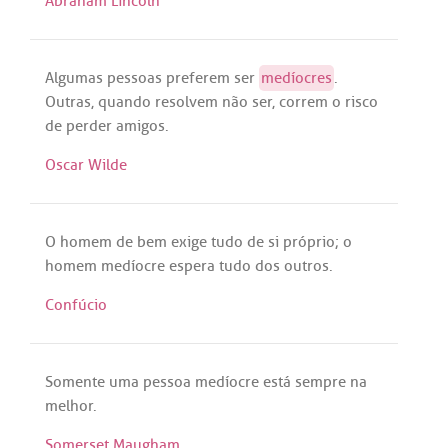
Abraham Lincoln
Algumas
pessoas
preferem
ser
medíocres
.
Outras
,
quando
resolvem
não
ser
,
correm
o
risco
de
perder
amigos
.
Oscar Wilde
O
homem
de
bem
exige
tudo
de
si
próprio
; o
homem
medíocre
espera
tudo
dos
outros
.
Confúcio
Somente
uma
pessoa
medíocre
está
sempre
na
melhor
.
Somerset Maugham