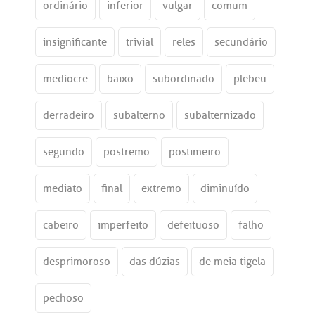
ordinário
inferior
vulgar
comum
insignificante
trivial
reles
secundário
medíocre
baixo
subordinado
plebeu
derradeiro
subalterno
subalternizado
segundo
postremo
postimeiro
mediato
final
extremo
diminuído
cabeiro
imperfeito
defeituoso
falho
desprimoroso
das dúzias
de meia tigela
pechoso