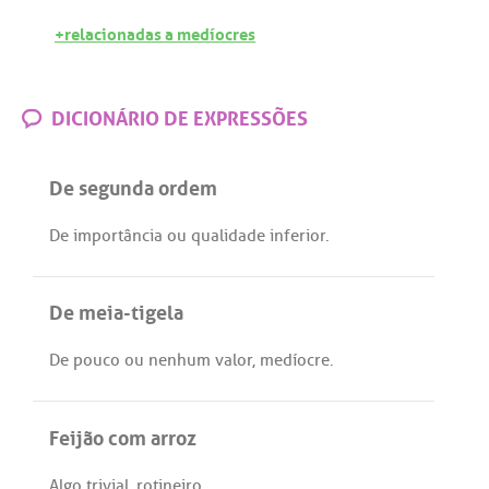
+relacionadas a medíocres
DICIONÁRIO DE EXPRESSÕES
De segunda ordem
De
importância
ou
qualidade
inferior
.
De meia-tigela
De
pouco
ou
nenhum
valor
,
medíocre
.
Feijão com arroz
Algo
trivial
,
rotineiro
.