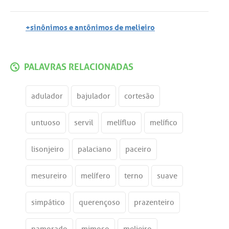
+sinônimos e antônimos de melieiro
PALAVRAS RELACIONADAS
adulador
bajulador
cortesão
untuoso
servil
melífluo
melífico
lisonjeiro
palaciano
paceiro
mesureiro
melífero
terno
suave
simpático
querençoso
prazenteiro