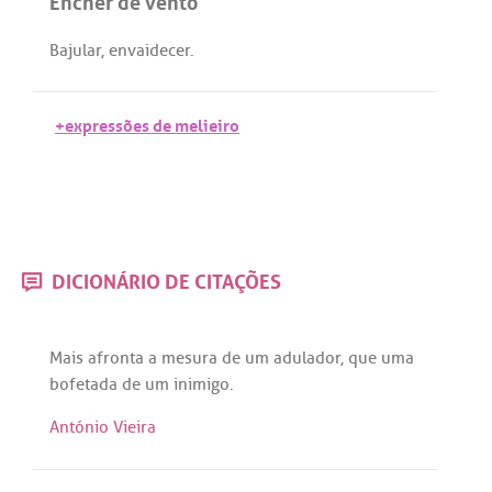
Encher de vento
Bajular
,
envaidecer
.
+expressões de melieiro
DICIONÁRIO DE CITAÇÕES
Mais
afronta
a
mesura
de
um
adulador
,
que
uma
bofetada
de
um
inimigo
.
António Vieira