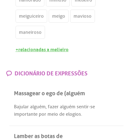
namorado
mimoso
melieiro
meiguiceiro
meigo
mavioso
maneiroso
+relacionadas a melieiro
DICIONÁRIO DE EXPRESSÕES
Massagear o ego de (alguém
Bajular
alguém
,
fazer
alguém
sentir
-
se
importante
por
meio
de
elogios
.
Lamber as botas de