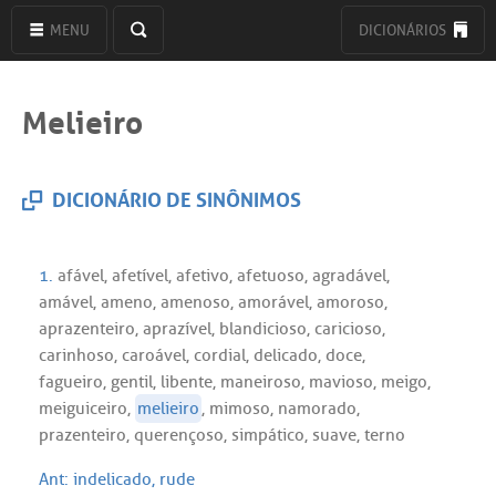
MENU
DICIONÁRIOS
Melieiro
DICIONÁRIO DE SINÔNIMOS
1.
afável
,
afetível
,
afetivo
,
afetuoso
,
agradável
,
amável
,
ameno
,
amenoso
,
amorável
,
amoroso
,
aprazenteiro
,
aprazível
,
blandicioso
,
caricioso
,
carinhoso
,
caroável
,
cordial
,
delicado
,
doce
,
fagueiro
,
gentil
,
libente
,
maneiroso
,
mavioso
,
meigo
,
meiguiceiro
,
melieiro
,
mimoso
,
namorado
,
prazenteiro
,
querençoso
,
simpático
,
suave
,
terno
Ant:
indelicado
,
rude