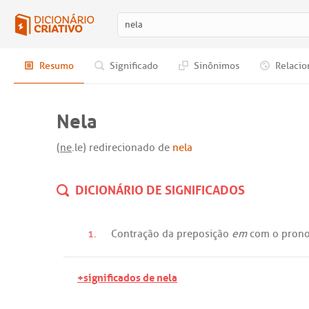
Resumo
Significado
Sinônimos
Relacio
Nela
(
ne
.le) redirecionado de
nela
DICIONÁRIO DE SIGNIFICADOS
1.
Contração
da
preposição
em
com
o
pron
+significados de nela