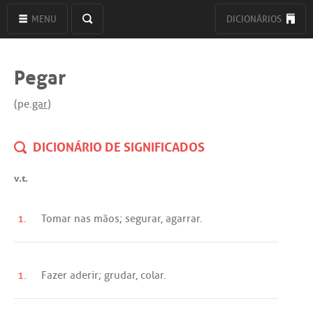
MENU
DICIONÁRIOS
Pegar
(pe.
gar
)
DICIONÁRIO DE SIGNIFICADOS
v.t.
1.
Tomar
nas
mãos
;
segurar
,
agarrar
.
1.
Fazer
aderir
;
grudar
,
colar
.