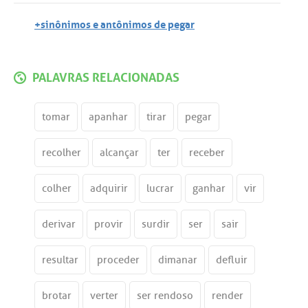
+sinônimos e antônimos de pegar
PALAVRAS RELACIONADAS
tomar
apanhar
tirar
pegar
recolher
alcançar
ter
receber
colher
adquirir
lucrar
ganhar
vir
derivar
provir
surdir
ser
sair
resultar
proceder
dimanar
defluir
brotar
verter
ser rendoso
render