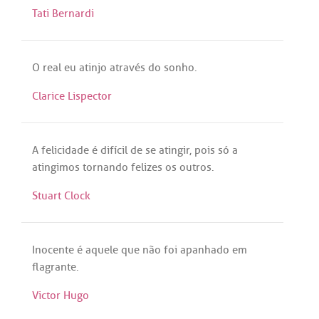
Tati Bernardi
O
real
eu
atinjo
através
do
sonho
.
Clarice Lispector
A
felicidade
é
difícil
de
se
atingir
,
pois
só
a
atingimos
tornando
felizes
os
outros
.
Stuart Clock
Inocente
é
aquele
que
não
foi
apanhado
em
flagrante
.
Victor Hugo