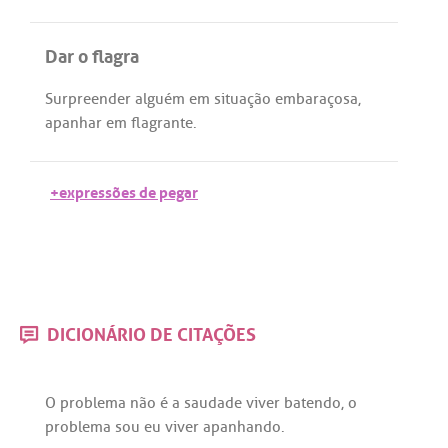
Dar o flagra
Surpreender
alguém
em
situação
embaraçosa
,
apanhar
em
flagrante
.
+expressões de pegar
DICIONÁRIO DE CITAÇÕES
O
problema
não
é
a
saudade
viver
batendo
, o
problema
sou
eu
viver
apanhando
.