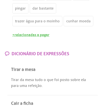
pingar
dar bastante
trazer água para o moinho
cunhar moeda
+relacionadas a pegar
DICIONÁRIO DE EXPRESSÕES
Tirar a mesa
Tirar
da
mesa
tudo
o
que
foi
posto
sobre
ela
para
uma
refeição
.
Cair a ficha