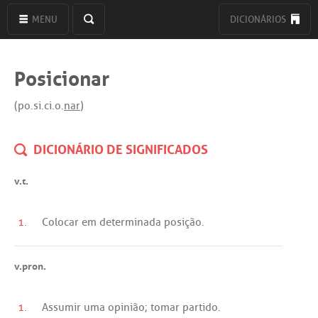
MENU
DICIONÁRIOS
Posicionar
(po.si.ci.o.
nar
)
DICIONÁRIO DE SIGNIFICADOS
v.t.
1.
Colocar
em
determinada
posição
.
v.pron.
1.
Assumir
uma
opinião
;
tomar
partido
.