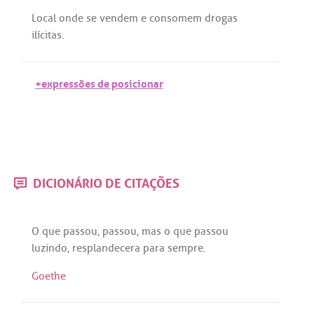
Local
onde
se
vendem
e
consomem
drogas
ilícitas
.
+expressões de posicionar
DICIONÁRIO DE CITAÇÕES
O
que
passou
,
passou
,
mas
o
que
passou
luzindo
,
resplandecera
para
sempre
.
Goethe