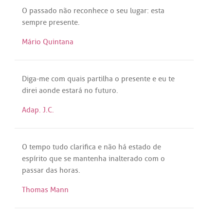
O
passado
não
reconhece
o
seu
lugar
:
esta
sempre
presente
.
Mário Quintana
Diga
-
me
com
quais
partilha
o
presente
e
eu
te
direi
aonde
estará
no
futuro
.
Adap. J.C.
O
tempo
tudo
clarifica
e
não
há
estado
de
espírito
que
se
mantenha
inalterado
com
o
passar
das
horas
.
Thomas Mann