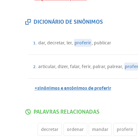
DICIONÁRIO DE SINÔNIMOS
1.
dar
,
decretar
,
ler
,
proferir
,
publicar
2.
articular
,
dizer
,
falar
,
ferir
,
palrar
,
palrear
,
profer
+sinônimos e antônimos de proferir
PALAVRAS RELACIONADAS
decretar
ordenar
mandar
proferir