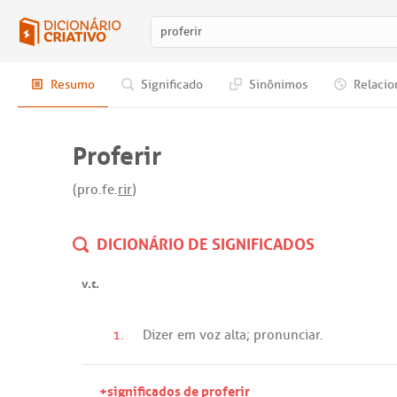
Resumo
Significado
Sinônimos
Relacio
Proferir
(pro.fe.
rir
)
DICIONÁRIO DE SIGNIFICADOS
v.t.
1.
Dizer
em
voz
alta
;
pronunciar
.
+significados de proferir