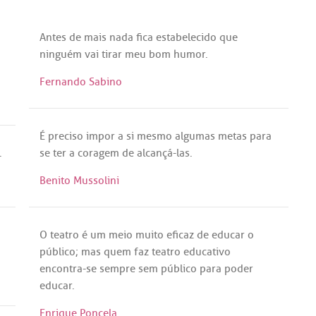
Antes
de
mais
nada
fica
estabelecido
que
ninguém
vai
tirar
meu
bom
humor
.
Fernando Sabino
É
preciso
impor
a
si
mesmo
algumas
metas
para
.
se
ter
a
coragem
de
alcançá
-
las
.
Benito Mussolini
O
teatro
é
um
meio
muito
eficaz
de
educar
o
público
;
mas
quem
faz
teatro
educativo
encontra
-
se
sempre
sem
público
para
poder
educar
.
Enrique Poncela