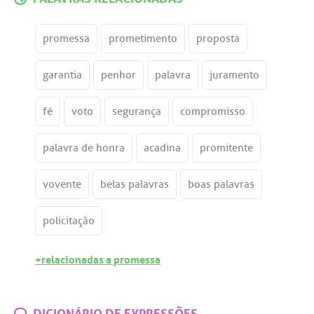
promessa
prometimento
proposta
garantia
penhor
palavra
juramento
fé
voto
segurança
compromisso
palavra de honra
acadina
promitente
vovente
belas palavras
boas palavras
policitação
+relacionadas a promessa
DICIONÁRIO DE EXPRESSÕES