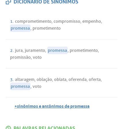
DICIONÁRIO DE SINÔNIMOS
1.
comprometimento
,
compromisso
,
empenho
,
promessa
,
prometimento
2.
jura
,
juramento
,
promessa
,
prometimento
,
promissão
,
voto
3.
altaragem
,
oblação
,
oblata
,
oferenda
,
oferta
,
promessa
,
voto
+sinônimos e antônimos de promessa
PALAVRAS RELACIONADAS