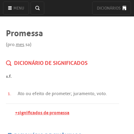
MENU
DICIONÁRIOS
Promessa
(pro.
mes
.sa)
DICIONÁRIO DE SIGNIFICADOS
s.f.
1.
Ato
ou
efeito
de
prometer
;
juramento
,
voto
.
+significados de promessa