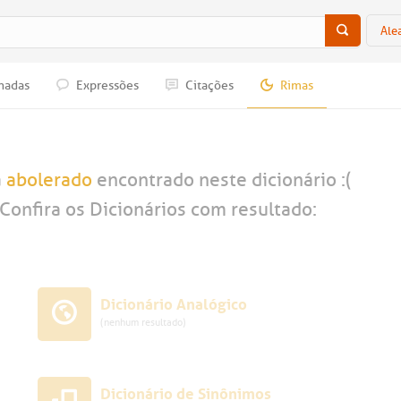
Ale
nadas
Expressões
Citações
Rimas
a
abolerado
encontrado neste dicionário :(
Confira os Dicionários com resultado:
Dicionário Analógico
(nenhum resultado)
Dicionário de Sinônimos