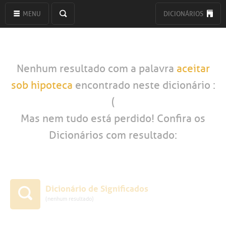
MENU
DICIONÁRIOS
Nenhum resultado com a palavra
aceitar
sob hipoteca
encontrado neste dicionário :
(
Mas nem tudo está perdido! Confira os
Dicionários com resultado:
Dicionário de Significados
(nenhum resultado)