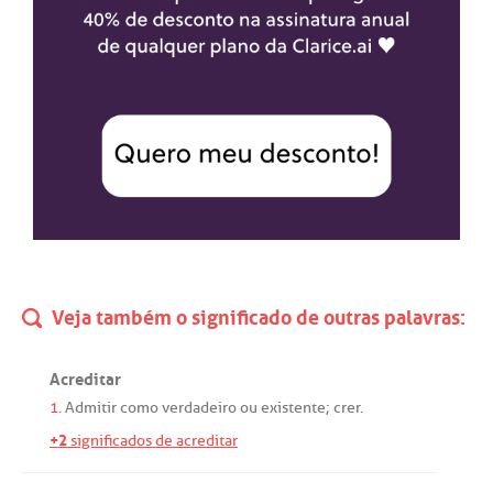
Veja também o significado de outras palavras:
Acreditar
1.
Admitir
como
verdadeiro
ou
existente
;
crer
.
+2
significados de acreditar