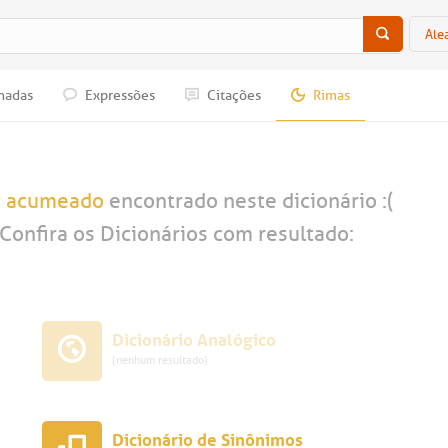
Ale
nadas
Expressões
Citações
Rimas
a
acumeado
encontrado neste dicionário :(
Confira os Dicionários com resultado:
Dicionário Analógico
(nenhum resultado)
Dicionário de Sinônimos