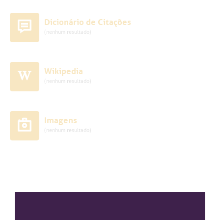
Dicionário de Citações
(nenhum resultado)
Wikipedia
(nenhum resultado)
Imagens
(nenhum resultado)