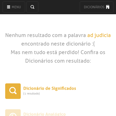
MENU
DICIONÁRIOS
Nenhum resultado com a palavra
ad judicia
encontrado neste dicionário :(
Mas nem tudo está perdido! Confira os
Dicionários com resultado:
Dicionário de Significados
(1 resultado)
Dicionário Analógico