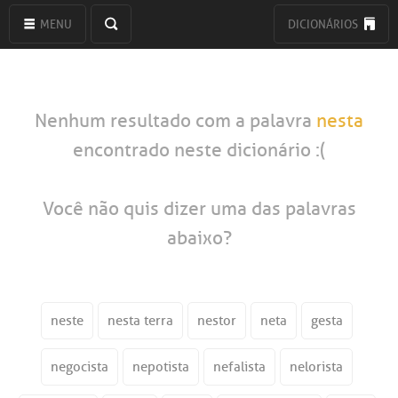
MENU
DICIONÁRIOS
Nenhum resultado com a palavra
nesta
encontrado neste dicionário :(
Você não quis dizer uma das palavras
abaixo?
neste
nesta terra
nestor
neta
gesta
negocista
nepotista
nefalista
nelorista