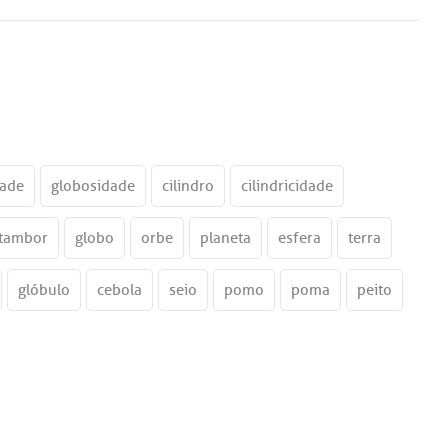
dade
globosidade
cilindro
cilindricidade
tambor
globo
orbe
planeta
esfera
terra
glóbulo
cebola
seio
pomo
poma
peito