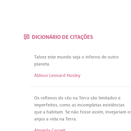
DICIONÁRIO DE CITAÇÕES
Talvez
este
mundo
seja
o
inferno
de
outro
planeta
.
Aldous Leonard Huxley
Os
reflexos
do
céu
na
Terra
são
limitados
e
imperfeitos
,
como
as
incompletas
existências
que
a
habitam
.
Se
não
fosse
assim
,
invejariam
o
anjos
a
vida
na
Terra
.
Almeida Garrett