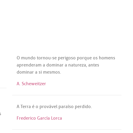
O
mundo
tornou
-
se
perigoso
porque
os
homens
aprenderam
a
dominar
a
natureza
,
antes
dominar
a
si
mesmos
.
A. Scheweitzer
A
Terra
é
o
provável
paraíso
perdido
.
s
Frederico García Lorca