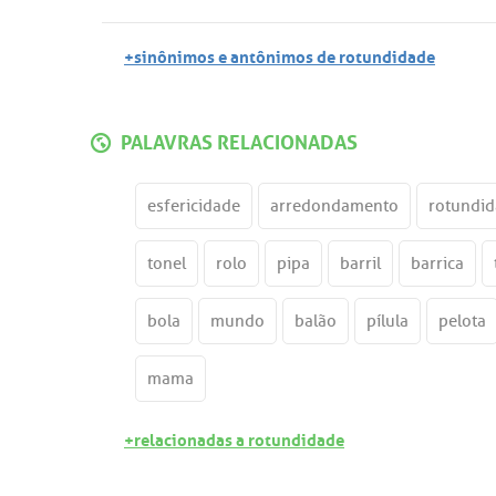
+sinônimos e antônimos de rotundidade
PALAVRAS RELACIONADAS
esfericidade
arredondamento
rotundi
tonel
rolo
pipa
barril
barrica
bola
mundo
balão
pílula
pelota
mama
+relacionadas a rotundidade