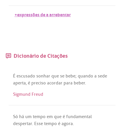
+expressões de a arrebentar
Dicionário de Citações
É
escusado
sonhar
que
se
bebe
;
quando
a
sede
aperta
,
é
preciso
acordar
para
beber
.
Sigmund Freud
Só
há
um
tempo
em
que
é
fundamental
despertar
.
Esse
tempo
é
agora
.