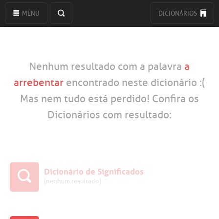
MENU
DICIONÁRIOS
Nenhum resultado com a palavra
a
arrebentar
encontrado neste dicionário :(
Mas nem tudo está perdido! Confira os
Dicionários com resultado:
Dicionário de Significados
(nenhum resultado)