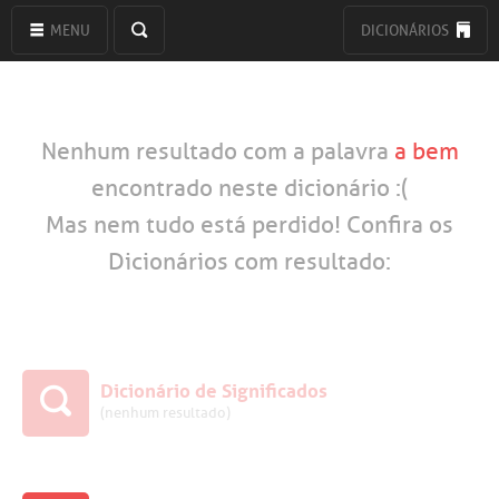
MENU
DICIONÁRIOS
Nenhum resultado com a palavra
a bem
encontrado neste dicionário :(
Mas nem tudo está perdido! Confira os
Dicionários com resultado:
Dicionário de Significados
(nenhum resultado)