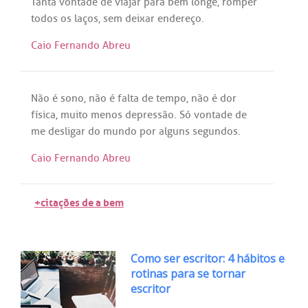
Tanta
vontade
de
viajar
para
bem
longe
,
romper
todos
os
laços
,
sem
deixar
endereço
.
Caio Fernando Abreu
Não
é
sono
,
não
é
falta
de
tempo
,
não
é
dor
física
,
muito
menos
depressão
.
Só
vontade
de
me
desligar
do
mundo
por
alguns
segundos
.
Caio Fernando Abreu
+citações de a bem
Como ser escritor: 4 hábitos e
rotinas para se tornar
escritor